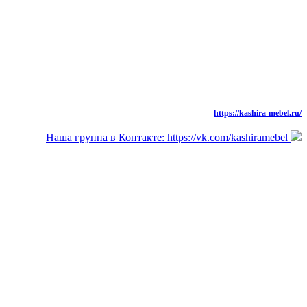
моб.: 8 (926) 573-91-94
тел./факс: 8 (49669) 31-677,
Новая Версия Сайта
https://kashira-mebel.ru/
Наша группа в Контакте: https://vk.com/kashiramebel