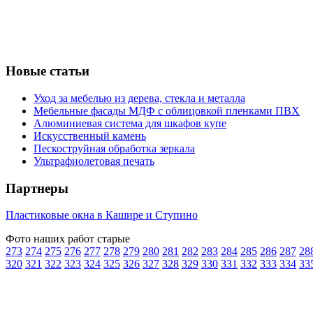
Новые статьи
Уход за мебелью из дерева, стекла и металла
Мебельные фасады МДФ с облицовкой пленками ПВХ
Алюминиевая система для шкафов купе
Искусственный камень
Пескоструйная обработка зеркала
Ультрафиолетовая печать
Партнеры
Пластиковые окна в Кашире и Ступино
Фото наших работ старые
273
274
275
276
277
278
279
280
281
282
283
284
285
286
287
28
320
321
322
323
324
325
326
327
328
329
330
331
332
333
334
33