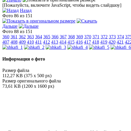
[Пожалуйста, включите JavaScript, чтобы видеть слайдшоу]
Назад
Фото 86 из 151
Дальше
Фото 88 из 151
360
361
362
363
364
365
366
367
368
369
370
371
372
373
374
37
407
408
409
410
411
412
413
414
415
416
417
418
419
420
421
42
Информация о фото
Размер файла
112,27 KB (375 x 500 px)
Размер оригинального файла
73,61 KB (1200 x 1600 px)