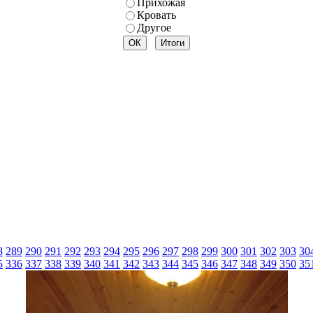
Прихожая
Кровать
Другое
8
289
290
291
292
293
294
295
296
297
298
299
300
301
302
303
30
5
336
337
338
339
340
341
342
343
344
345
346
347
348
349
350
35