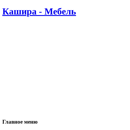
Кашира - Мебель
Производство мебели в Кашире. Мы делаем мебель сами, по В
Главное меню