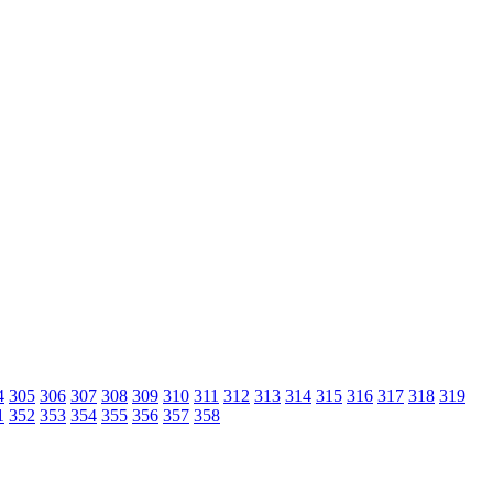
4
305
306
307
308
309
310
311
312
313
314
315
316
317
318
319
1
352
353
354
355
356
357
358