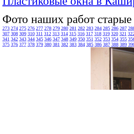
Пластиковые окна в Каши
Фото наших работ старые
273
274
275
276
277
278
279
280
281
282
283
284
285
286
287
28
307
308
309
310
311
312
313
314
315
316
317
318
319
320
321
32
341
342
343
344
345
346
347
348
349
350
351
352
353
354
355
35
375
376
377
378
379
380
381
382
383
384
385
386
387
388
389
39