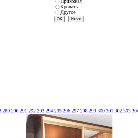
Прихожая
Кровать
Другое
8
289
290
291
292
293
294
295
296
297
298
299
300
301
302
303
30