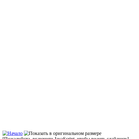
[Пожалуйста, включите JavaScript, чтобы видеть слайдшоу]