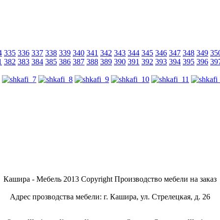
4
335
336
337
338
339
340
341
342
343
344
345
346
347
348
349
35
1
382
383
384
385
386
387
388
389
390
391
392
393
394
395
396
39
Кашира - Мебель 2013 Copyright Производство мебели на заказ
Адрес прозводства мебели: г. Кашира, ул. Стрелецкая, д. 26