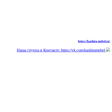
моб.: 8 (926) 573-91-94
тел./факс: 8 (49669) 31-677,
Новая Версия Сайта
https://kashira-mebel.ru/
Наша группа в Контакте: https://vk.com/kashiramebel