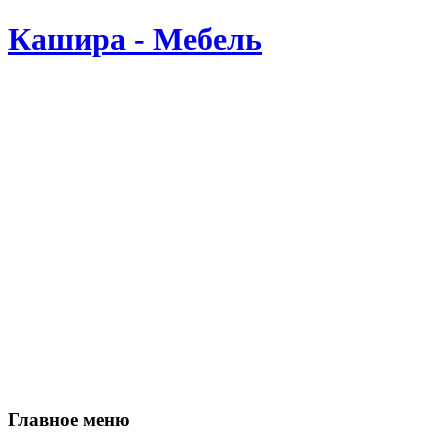
Кашира - Мебель
Производство мебели в Кашире. Мы делаем мебель сами, по В
Главное меню