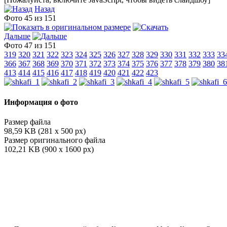
Назад
Фото 45 из 151
Дальше
Фото 47 из 151
319
320
321
322
323
324
325
326
327
328
329
330
331
332
333
33
366
367
368
369
370
371
372
373
374
375
376
377
378
379
380
38
413
414
415
416
417
418
419
420
421
422
423
Информация о фото
Размер файла
98,59 KB (281 x 500 px)
Размер оригинального файла
102,21 KB (900 x 1600 px)