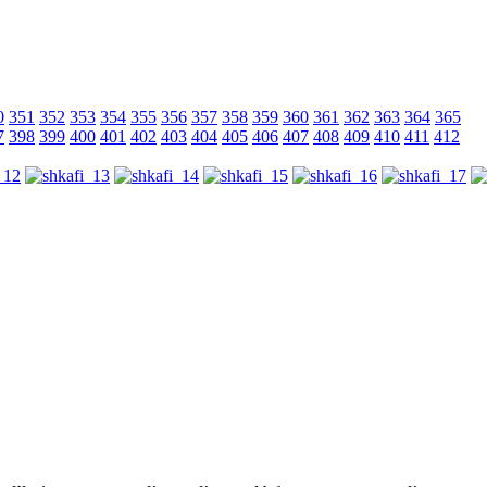
0
351
352
353
354
355
356
357
358
359
360
361
362
363
364
365
7
398
399
400
401
402
403
404
405
406
407
408
409
410
411
412