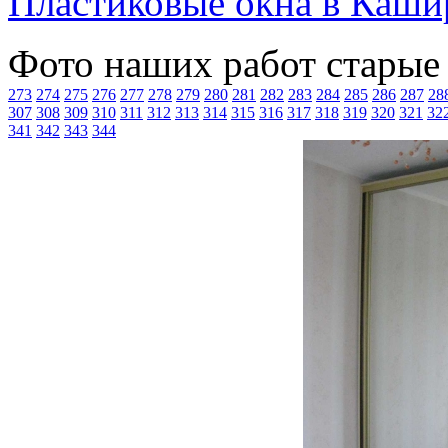
Пластиковые окна в Каши
Фото наших работ старые
273
274
275
276
277
278
279
280
281
282
283
284
285
286
287
28
307
308
309
310
311
312
313
314
315
316
317
318
319
320
321
32
341
342
343
344