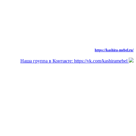
моб.: 8 (926) 573-91-94
тел./факс: 8 (49669) 31-677,
Новая Версия Сайта
https://kashira-mebel.ru/
Наша группа в Контакте: https://vk.com/kashiramebel