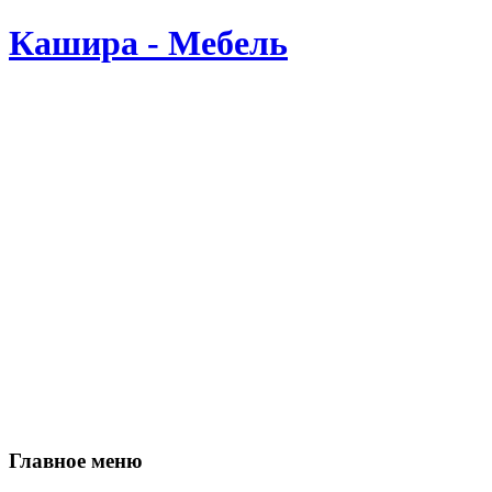
Кашира - Мебель
Производство мебели в Кашире. Мы делаем мебель сами, по В
Главное меню