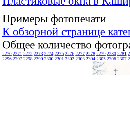
Пластиковые окна в Каши
Примеры фотопечати
К обзорной странице кате
Общее количество фотогра
2270
2271
2272
2273
2274
2275
2276
2277
2278
2279
2280
2281
2
2296
2297
2298
2299
2300
2301
2302
2303
2304
2305
2306
2307
2