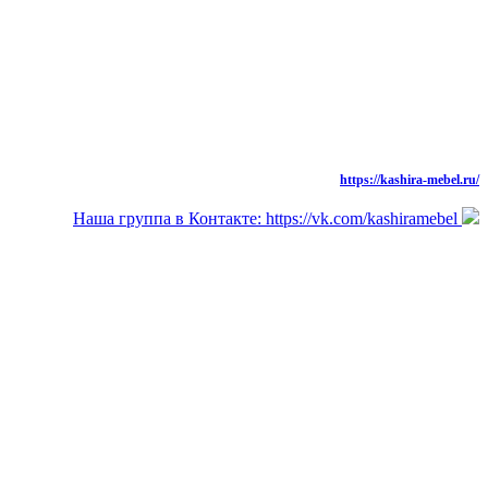
моб.: 8 (926) 573-91-94
тел./факс: 8 (49669) 31-677,
Новая Версия Сайта
https://kashira-mebel.ru/
Наша группа в Контакте: https://vk.com/kashiramebel