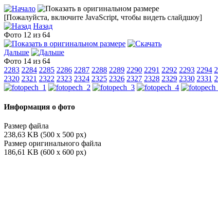
[Пожалуйста, включите JavaScript, чтобы видеть слайдшоу]
Назад
Фото 12 из 64
Дальше
Фото 14 из 64
2283
2284
2285
2286
2287
2288
2289
2290
2291
2292
2293
2294
2
2320
2321
2322
2323
2324
2325
2326
2327
2328
2329
2330
2331
2
Информация о фото
Размер файла
238,63 KB (500 x 500 px)
Размер оригинального файла
186,61 KB (600 x 600 px)