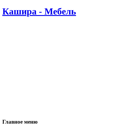
Кашира - Мебель
Производство мебели в Кашире. Мы делаем мебель сами, по В
Главное меню