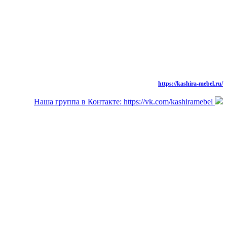
моб.: 8 (926) 573-91-94
тел./факс: 8 (49669) 31-677,
Новая Версия Сайта
https://kashira-mebel.ru/
Наша группа в Контакте: https://vk.com/kashiramebel