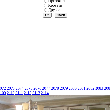
Прихожая
Кровать
Другое
072
2073
2074
2075
2076
2077
2078
2079
2080
2081
2082
2083
208
109
2110
2111
2112
2113
2114