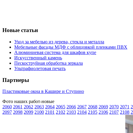
Новые статьи
Уход за мебелью из дерева, стекла и металла
Мебельные фасады МДФ с облицовкой пленками ПВХ
Алюминиевая система для шкафов купе
Искусственный камень
Пескоструйная обработка зеркала
Ультрафиолетовая печать
Партнеры
Пластиковые окна в Кашире и Ступино
Фото наших работ-новые
2060
2061
2062
2063
2064
2065
2066
2067
2068
2069
2070
2071
2
2097
2098
2099
2100
2101
2102
2103
2104
2105
2106
2107
2108
2