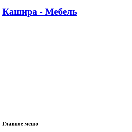
Кашира - Мебель
Производство мебели в Кашире. Мы делаем мебель сами, по В
Главное меню