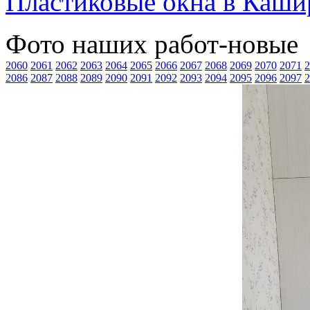
Пластиковые окна в Каши
Фото наших работ-новые
2060
2061
2062
2063
2064
2065
2066
2067
2068
2069
2070
2071
2
2086
2087
2088
2089
2090
2091
2092
2093
2094
2095
2096
2097
2