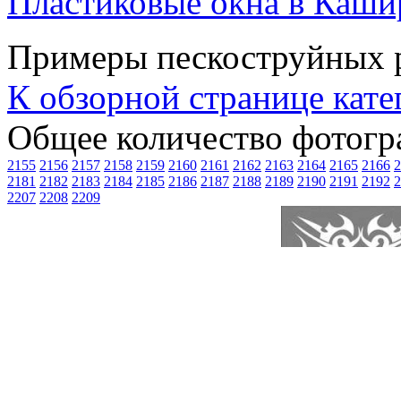
Пластиковые окна в Каши
Примеры пескоструйных 
К обзорной странице кате
Общее количество фотогра
2155
2156
2157
2158
2159
2160
2161
2162
2163
2164
2165
2166
2
2181
2182
2183
2184
2185
2186
2187
2188
2189
2190
2191
2192
2
2207
2208
2209