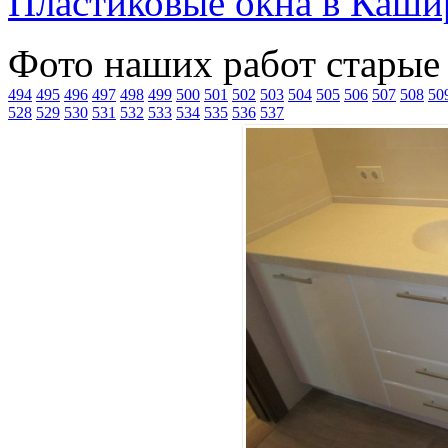
Пластиковые окна в Каши
Фото наших работ старые
494
495
496
497
498
499
500
501
502
503
504
505
506
507
508
50
528
529
530
531
532
533
534
535
536
537