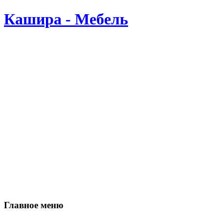
Кашира - Мебель
Производство мебели в Кашире. Мы делаем мебель сами, по В
Главное меню