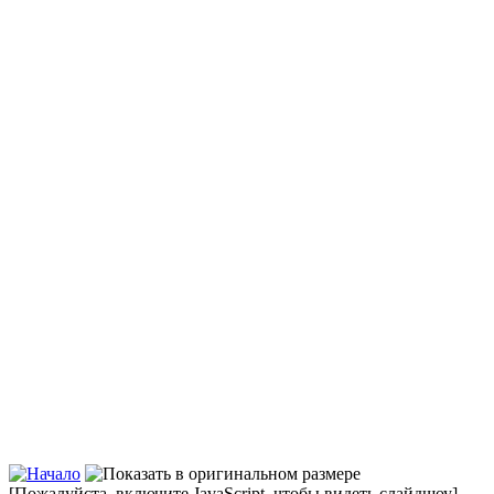
[Пожалуйста, включите JavaScript, чтобы видеть слайдшоу]