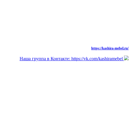
моб.: 8 (926) 573-91-94
тел./факс: 8 (49669) 31-677,
Новая Версия Сайта
https://kashira-mebel.ru/
Наша группа в Контакте: https://vk.com/kashiramebel