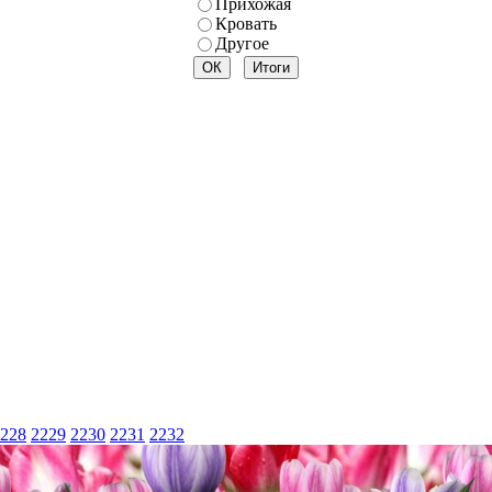
Прихожая
Кровать
Другое
228
2229
2230
2231
2232