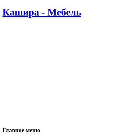
Кашира - Мебель
Производство мебели в Кашире. Мы делаем мебель сами, по В
Главное меню