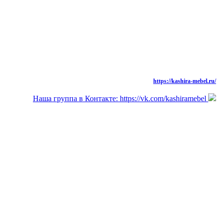
моб.: 8 (926) 573-91-94
тел./факс: 8 (49669) 31-677,
Новая Версия Сайта
https://kashira-mebel.ru/
Наша группа в Контакте: https://vk.com/kashiramebel